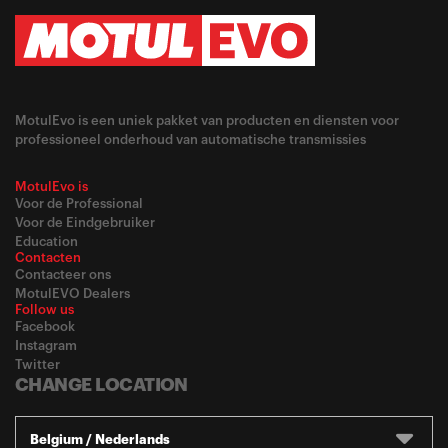
MotulEvo is een uniek pakket van producten en diensten voor
professioneel onderhoud van automatische transmissies
MotulEvo is
Voor de Professional
Voor de Eindgebruiker
Education
Contacten
Contacteer ons
MotulEVO Dealers
Follow us
Facebook
Instagram
Twitter
CHANGE LOCATION
Belgium / Nederlands