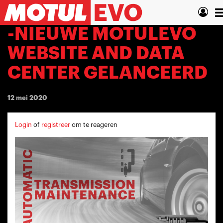
Overslaan
N
en
naar
w
-NIEUWE MOTULEVO
de
inhoud
WEBSITE AND DATA
gaan
CENTER GELANCEERD
12 mei 2020
Login
of
registreer
om te reageren