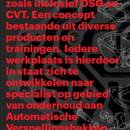
zoals inclusief DSG en
CVT. Een concept
bestaande uit diverse
producten en
trainingen. Iedere
werkplaats is hierdoor
in staat zich te
ontwikkelen naar
specialist op gebied
van onderhoud aan
Automatische
Versnellingsbakken.