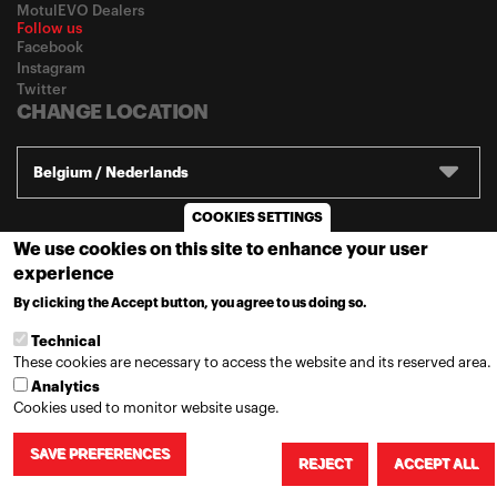
MotulEVO Dealers
Follow us
Facebook
Instagram
Twitter
CHANGE LOCATION
Belgium / Nederlands
COOKIES SETTINGS
© 2020
Motul
-
Privacy policy
We use cookies on this site to enhance your user
experience
By clicking the Accept button, you agree to us doing so.
MORE INFO
Technical
These cookies are necessary to access the website and its reserved area.
Analytics
Cookies used to monitor website usage.
SAVE PREFERENCES
REJECT
ACCEPT ALL