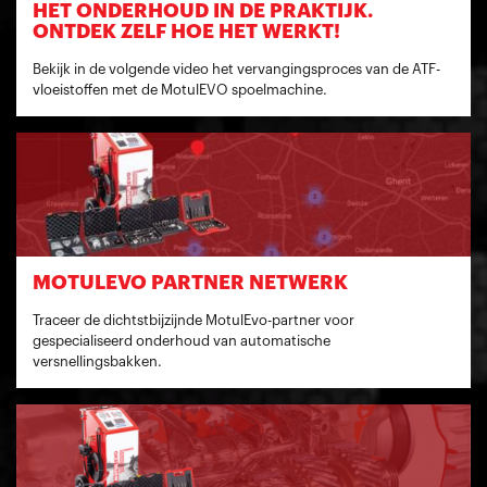
HET ONDERHOUD IN DE PRAKTIJK.
ONTDEK ZELF HOE HET WERKT!
Bekijk in de volgende video het vervangingsproces van de ATF-
vloeistoffen met de MotulEVO spoelmachine.
MOTULEVO PARTNER NETWERK
Traceer de dichtstbijzijnde MotulEvo-partner voor
gespecialiseerd onderhoud van automatische
versnellingsbakken.