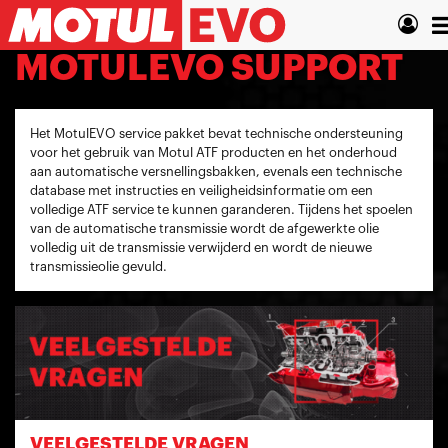
Overslaan
N
en
naar
w
MOTULEVO SUPPORT
de
inhoud
gaan
Het MotulEVO service pakket bevat technische ondersteuning
voor het gebruik van Motul ATF producten en het onderhoud
aan automatische versnellingsbakken, evenals een technische
database met instructies en veiligheidsinformatie om een ​​
volledige ATF service te kunnen garanderen. Tijdens het spoelen
van de automatische transmissie wordt de afgewerkte olie
volledig uit de transmissie verwijderd en wordt de nieuwe
transmissieolie gevuld.
VEELGESTELDE VRAGEN