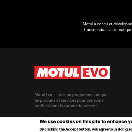
Motul a conçu et développé
transmissions automatique
MotulEvo — c'est un programme unique
de produits et services pour des soins
proffessionnels automatiquement.
CHANGE LOCATION
We use cookies on this site to enhance 
By clicking the Accept button, you agree to us doing so