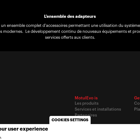
L'ensemble des adapteurs
 un ensemble complet d'accessoires permettant une utilisation du système 
s modernes. Le développement continu de nouveaux équipements et produi
services offerts aux clients.
MotulEvo is
Ge
Les produits
Co
Services et installations
Pla
Partenaires
COOKIES SETTINGS
your user experience
© 2020
Motul
-
Privacy policy
.
MORE INFO